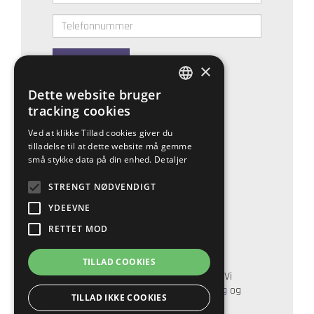
Ring mig op
×
Get social with The Right People
Dette website bruger
DEFAULT LANGUAGE
tracking cookies
DANISH
Ved at klikke Tillad cookies giver du
tilladelse til at dette website må gemme
små stykke data på din enhed.
Detaljer
STRENGT NØDVENDIGT
YDEEVNE
RETTET MOD
Flere muligheder
TILLAD COOKIES
Læs mere på
www.therightpeople.dk
. Vi
tilbyder også hjælp til bla.
headhunting
og
TILLAD IKKE COOKIES
markedsbearbejdning
.