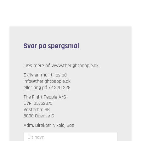
Svar på spørgsmål
Læs mere på www.therightpeople.dk.
Skriv en mail til os på
info@therightpeople.dk
eller ring på 72 220 228
The Right People A/S
CVR: 33752873
Vesterbro 9B
5000 Odense C
Adm. Direktør Nikolaj Boe